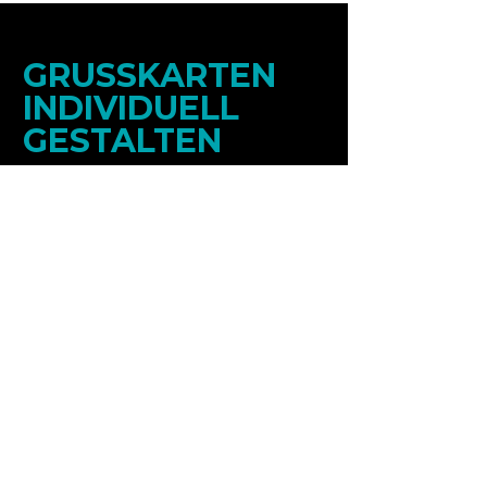
GRUSSKARTEN
INDIVIDUELL
GESTALTEN
Du möchtest unsere Grußkarten in
deinem Branding für deine Kunden
und Stammgäste bestellen? Mit
eigenem Logo, persönlichem Text
und deinem eigenem Motiv?
Unser Kreativ Team macht das
gerne für dich! Sende uns einfach
eine Nachricht und wir erstellen dir
ein unverbindliches Angebot.
Individuelles Design anfragen