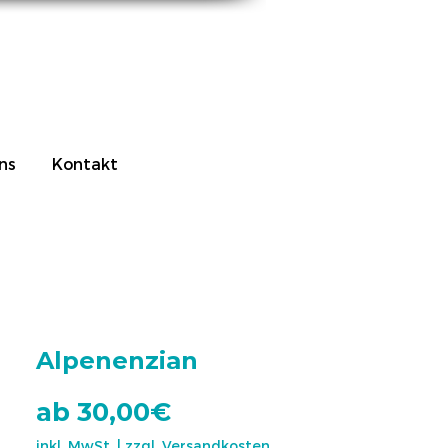
ns
Kontakt
Alpenenzian
Sale-
ab
30,00€
Preis
inkl. MwSt.
|
zzgl. Versandkosten