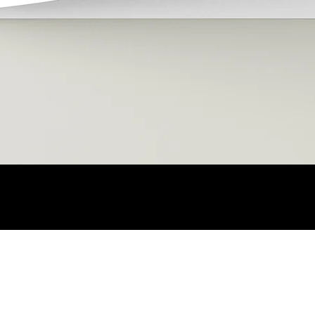
Schnellansicht
mauritius images GmbH
Tel.: +49 (0)8823 