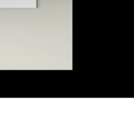
Alpenstrauß aus dem He
4267